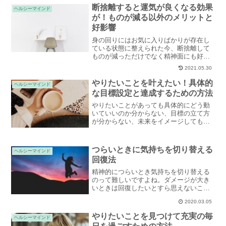
意識していたいことをご紹介します。
断捨離すると運気が良くなる効果
ヘルシーマインド
が！ものが減る以外のメリットと
好影響
身の回りにはお気に入りばかりが存在し
ている状態に整えられた今、断捨離して
ものが減っただけでなく精神面にも好影
響があったことを実感しています。断捨
2021.05.30
離による運気アップの効果と気持ちの変
化をご紹介します。
やりたいことを叶えたい！具体的
ヘルシーマインド
な目標設定と達成するための方法
やりたいことがあっても具体的にどう動
いていいのか分からない、目標の立て方
が分からない、未来をイメージしてもど
こか漠然として現実味がないと感じるこ
ともありますよね。目標設定の方法、や
りたいことを達成するためのポイントを
つらいときに気持ちを切り替える
ヘルシーマインド
ご紹介します。
回復法
精神的につらいとき気持ちを切り替える
のって難しいですよね。ダメージが大き
いときは回復したいとすら思えないこと
もあります。そんなときはメンタル面よ
2020.03.05
りまず、行動からアプローチして気持ち
を切り替えていく方法がおすすめです。
やりたいことを見つけて充実の毎
ヘルシーマインド
元気な自分を取り戻すための回復法をご