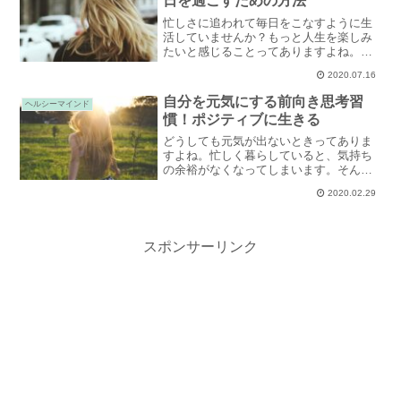
日を過ごすための方法
紹介します。
忙しさに追われて毎日をこなすように生
活していませんか？もっと人生を楽しみ
たいと感じることってありますよね。好
きなことをして毎日を充実させるために
2020.07.16
はまず自分がやりたいことを見つけ出す
ことが先決。その方法をご紹介します。
自分を元気にする前向き思考習
ヘルシーマインド
慣！ポジティブに生きる
どうしても元気が出ないときってありま
すよね。忙しく暮らしていると、気持ち
の余裕がなくなってしまいます。そんな
状況でも明るく前向きでいられたら、自
2020.02.29
分も周りの人たちも、心地よいはず。前
向きな思考を習慣にする方法をご紹介し
ます。
スポンサーリンク