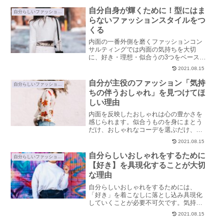
自分自身が輝くために！型にはま
自分らしいファッションの見つけ方
らないファッションスタイルをつ
くる
内面の一番外側を磨くファッションコン
サルティングでは内面の気持ちを大切
に、好き・理想・似合うの3つをベースに
導き出す、自分の魅力を活かした独自の
2021.08.15
ファッションスタイルを見つけていきま
す。自分だけのファッションスタイルに
自分が主役のファッション「気持
自分らしいファッションの見つけ方
ついてご紹介します。
ちの伴うおしゃれ」を見つけてほ
しい理由
内面を反映したおしゃれは心の豊かさを
感じられます。似合うものを身にまとう
だけ、おしゃれなコーデを選ぶだけ、外
見を整えるだけの装いでは真の魅力は引
2021.08.15
き出せないもの。気持ちの伴う自分が主
役のファッションを見つけてほしい理由
自分らしいおしゃれをするために
自分らしいファッションの見つけ方
をご紹介します。
【好き】を具現化することが大切
な理由
自分らしいおしゃれをするためには、
「好き」を着こなしに落とし込み具現化
していくことが必要不可欠です。気持ち
の伴うファッションは自分をより一層輝
2021.08.15