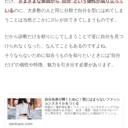
だけ。
さまざまな要因から”自分”という個性が成り立って
いる
のに、大多数の人と同じ分類で自分を型にはめてしま
うことは当然どこかにズレが出てきてしまうものです。
だから診断だけを頼りにしてしまうことで逆に自分を見つ
けられなくなった、なんてこともあるのですよね。
そうならないために似合うものを知りたいときには”自分
だけ”の個性や特徴、魅力を引き出す必要があります。
自分自身が輝くために！型にはまらないファッシ
ョンスタイルをつくる
内面の一番外側を磨くファッションコンサルティングでは
内面の気持ちを大切に、好き・理想・似合うの3つをベー
スに導き出す、自分の魅力を活かした独自のファッション
スタイルを見つけていきます。自分だけのファッションス
タイルについてご紹介します。
senhare.com