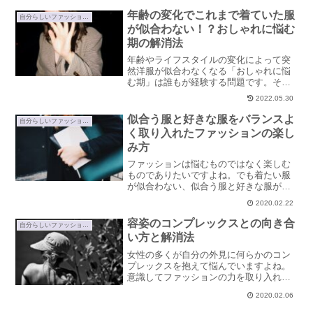
かせてくれるものだから。好きなものを
具現化することが大切な理由についてご
年齢の変化でこれまで着ていた服
自分らしいファッションの見つけ方
紹介します。
が似合わない！？おしゃれに悩む
期の解消法
年齢やライフスタイルの変化によって突
然洋服が似合わなくなる「おしゃれに悩
む期」は誰もが経験する問題です。その
ときにどんな対処をするかによってその
2022.05.30
先のおしゃれレベルや日々の楽しさが変
わってくるもの。おしゃれに悩む期の解
似合う服と好きな服をバランスよ
自分らしいファッションの見つけ方
消法をご紹介します。
く取り入れたファッションの楽し
み方
ファッションは悩むものではなく楽しむ
ものでありたいですよね。でも着たい服
が似合わない、似合う服と好きな服が全
然違うとお悩みではありませんか？全体
2020.02.22
のバランスをうまく調整すれば両立する
ことができます。その方法と自分が満足
容姿のコンプレックスとの向き合
自分らしいファッションの見つけ方
できるファッションの楽しみ方をご紹介
い方と解消法
します。
女性の多くが自分の外見に何らかのコン
プレックスを抱えて悩んでいますよね。
意識してファッションの力を取り入れる
ことで気持ちの変化が生まれ、自分に満
2020.02.06
足し自信をつけることができます。劣等
感との向き合い方と解消法をご紹介しま