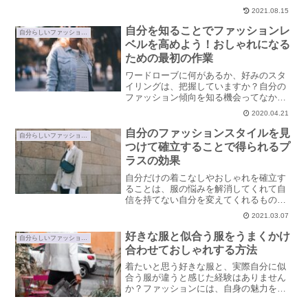
分だけのおしゃれバランスを見つけるこ
2021.08.15
とが大切。素敵な着こなしのための全身
バランスの重要性についてご紹介しま
自分を知ることでファッションレ
自分らしいファッションの見つけ方
す。
ベルを高めよう！おしゃれになる
ための最初の作業
ワードローブに何があるか、好みのスタ
イリングは、把握していますか？自分の
ファッション傾向を知る機会ってなかな
か無いですよね。ファッションレベルを
2020.04.21
アップするためには自分を知る作業が欠
かせません。自分を客観視し、把握して
自分のファッションスタイルを見
自分らしいファッションの見つけ方
理想に近づくための方法をご紹介しま
つけて確立することで得られるプ
す。
ラスの効果
自分だけの着こなしやおしゃれを確立す
ることは、服の悩みを解消してくれて自
信を持てない自分を変えてくれるもので
もあります。ファッションスタイルを見
2021.03.07
つけることで得られる効果、おすすめの
理由についてご紹介します。
好きな服と似合う服をうまくかけ
自分らしいファッションの見つけ方
合わせておしゃれする方法
着たいと思う好きな服と、実際自分に似
合う服が違うと感じた経験はありません
か？ファッションには、自身の魅力を引
き出してくれる力もあります。せっかく