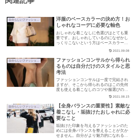
関連記事
洋服のベースカラーの決め方！お
自分らしいファッションの見つけ方
しゃれなコーデに必要な軸色
おしゃれな着こなしに色選びはとても重
要です。おしゃれしているのになぜかし
っくりこないという方はベースカラーを
見直してみるとぐっとおしゃれ度が高ま
2021.09.08
る可能性が。洋服のベースカラーの決め
方、使い方をご紹介します。
ファッションコンサルから得られ
自分らしいファッションの見つけ方
るものは自分だけのスタイルと思
考法
ファッションコンサルは一度で完結され
ますが、そこから得られるのはこの先何
度も使える着こなしのコツや服選びの思
考法、自分だけのファッションスタイル
2021.08.15
など。コンサルから得られるものについ
てご紹介していきます。
【全身バランスの重要性】素敵な
自分らしいファッションの見つけ方
着こなし・垢抜けたおしゃれに必
要なこと
垢抜けた印象を与えるファッションのた
めには全身バランスを整えることが欠か
せません。自分がより魅力的になれる自