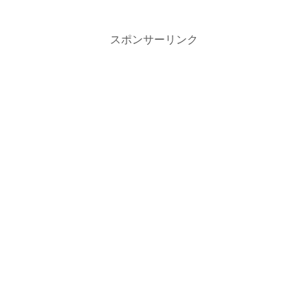
なら似合わない服より似合う服を、苦手
な服より好きな服を選びたいですよね。
今回は好きな服と似合う服をバランスよ
く取り入れる方法をご紹介します。
スポンサーリンク