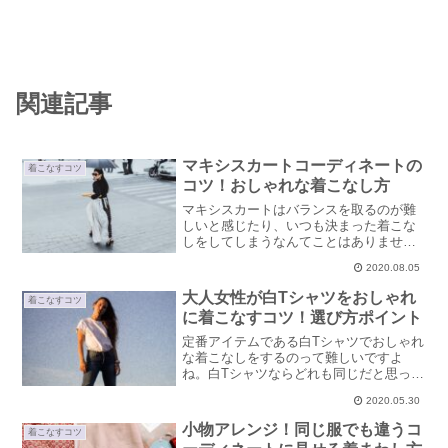
関連記事
マキシスカートコーディネートの
着こなすコツ
コツ！おしゃれな着こなし方
マキシスカートはバランスを取るのが難
しいと感じたり、いつも決まった着こな
しをしてしまうなんてことはありません
か？トップスの合わせ方やおしゃれな着
2020.08.05
こなしのコツ、カラーや素材選びについ
てご紹介します。
大人女性が白Tシャツをおしゃれ
着こなすコツ
に着こなすコツ！選び方ポイント
定番アイテムである白Tシャツでおしゃれ
な着こなしをするのって難しいですよ
ね。白Tシャツならどれも同じだと思って
なんとなく選んではいけません。ベーシ
2020.05.30
ックこそおしゃれ度に大きく影響してし
まいますよ。大人の女性が白Tシャツを着
小物アレンジ！同じ服でも違うコ
着こなすコツ
こなすコツ、見るべきポイント、選び方