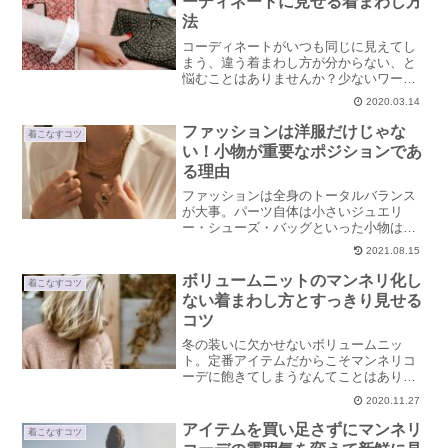
ーディネートに見せる着まわし方
をご紹介します。
法
コーディネートがいつも同じに見えてし
まう、違う着まわし方が分からない、と
悩むことはありませんか？少ないワード
ローブでも、小物の使い方次第でコーデ
2020.03.14
ィネートに変化をつけることができま
す。上手な小物の揃え方や使い方、コー
ファッションは洋服だけじゃな
着こなすコツ
ディネートの見え方を変える着まわし方
い！小物が重要なポジションであ
法をご紹介します。
る理由
ファッションは全身のトータルバランス
が大事。パーツ自体は小さいジュエリ
ー・シューズ・バッグといった小物は、
おしゃれを構築する上で欠かせないアイ
2021.08.15
テムです。小物が重要なポジションであ
る理由についてご紹介します。
ボリュームニットのマンネリ化し
着こなすコツ
ない着まわし方とすっきり見せる
コツ
冬の装いに欠かせないボリュームニッ
ト。定番アイテムだからこそマンネリコ
ーデに飽きてしまうなんてことはありま
せんか？着太り問題もありますよね。着
2020.11.27
まわし方とすっきり見せるための着こな
しのポイントをご紹介します。
アイテムを買い足さずにマンネリ
着こなすコツ