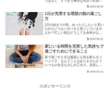
ではなく、すっきり爽快な気分で目覚め
たいですよね。早起きは気合いだけで出
2020.09.02
来るものではありません。早寝早起きす
るための生活習慣、朝起きるための方法
1日が充実する理想の朝の過ごし
暮らし
をご紹介します。
方
1日の始まりの朝、ゆったりしたいと思い
ながらいつもバタバタと過ごしていませ
んか？忙しい朝はどうしても余裕がなく
なってしまいますよね。朝が充実してい
2020.09.21
ると1日満たされた気持ちで過ごすことが
できるようになりますよ。憧れのゆった
家にいる時間を充実した気持ちで
暮らし
りした時間を楽しむ、理想の朝の過ごし
過ごすためにできること
方をご紹介します。
家で過ごすときは服装にも気を配らずノ
ーメイク、なんてことはありませんか？
いつもの生活も少しの工夫で、充実した
気持ちで過ごすことができるようになり
2020.03.12
ます。自分の気分を高めるために、今日
を特別な1日にするための方法をご紹介し
ます。
スポンサーリンク