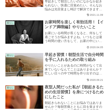
早起きして朝活したいのになかなか起き
られない。快適に目覚めたい。そんなお
悩みは光目覚まし時計で解決できます。
心地良い朝に欠かせない光目覚まし時計
2021.11.09
で快適に早起きできるようになる方法を
ご紹介します。
お家時間を楽しく有効活用！【イ
暮らし
ンドア満喫編】やりたいこと
お家にいる時間が長くなると、何をして
過ごそうか悩みますよね。いつもとは違
う時間の使い方をして、お家の中にいる
時間を特別なものにしていきましょう。
2020.04.05
忙しさから忘れがちな、ワクワクする気
持ちを取り戻す、お家時間を充実させる
早起き習慣！朝型生活で自分時間
暮らし
ためにやりたいこと、インドア満喫編を
を手に入れるための取り組み
ご紹介します。
やりたいことがあるのに時間がなくて出
来ていないなんてことはありませんか？
忙しい日々の中で時間を作り出すのは難
しいですよね。自分のためだけの時間を
2020.09.21
作るには、誰にも邪魔されずに集中でき
る朝がおすすめです。早起きするため
夜型人間だった私が【朝起きるた
暮らし
に、朝と夜にするべき取り組みをご紹介
めの生活習慣】を身につけるため
します。
にしたこと
朝起きられないことにお悩みではありま
せんか？毎朝苦痛とともに目を覚ますの