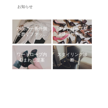
お知らせ
内面の一番外側
ワードローブ整
を磨くファッシ
理活用サポート
ョンコンサルテ
ィング
ワードローブ内
スタイリング診
着まわし提案
断